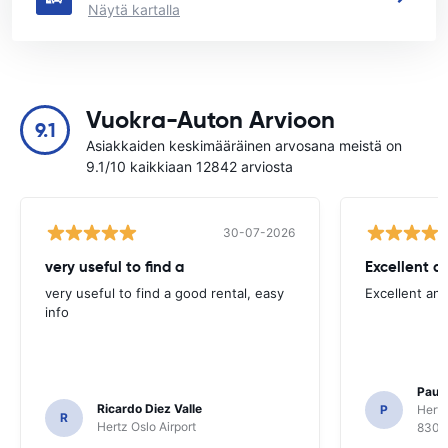
Näytä kartalla
Vuokra-Auton Arvioon
9.1
Asiakkaiden keskimääräinen arvosana meistä on
9.1/10 kaikkiaan 12842 arviosta
30-07-2026
very useful to find a
Excellent a
very useful to find a good rental, easy
Excellent an
info
Paul 
Ricardo Diez Valle
P
Hertz
R
Hertz Oslo Airport
8300