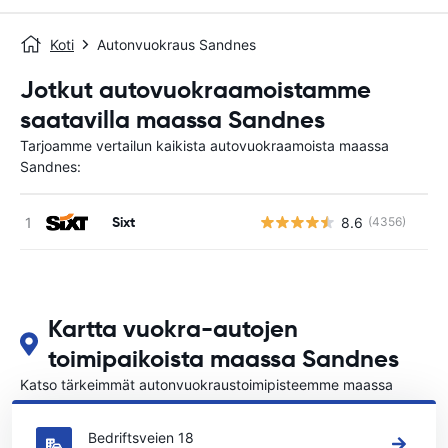
Koti
Autonvuokraus Sandnes
Jotkut autovuokraamoistamme
saatavilla maassa Sandnes
Tarjoamme vertailun kaikista autovuokraamoista maassa
Sandnes:
Sixt
8.6
(4356)
Ei
Kartta vuokra-autojen
toimipaikoista maassa Sandnes
Katso tärkeimmät autonvuokraustoimipisteemme maassa
Sandnes
Bedriftsveien 18