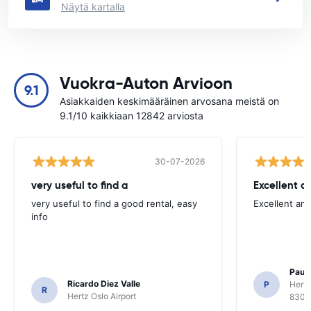
Näytä kartalla
Vuokra-Auton Arvioon
9.1
Asiakkaiden keskimääräinen arvosana meistä on
9.1/10 kaikkiaan 12842 arviosta
30-07-2026
very useful to find a
Excellent a
very useful to find a good rental, easy
Excellent an
info
Paul 
Ricardo Diez Valle
P
Hertz
R
Hertz Oslo Airport
8300