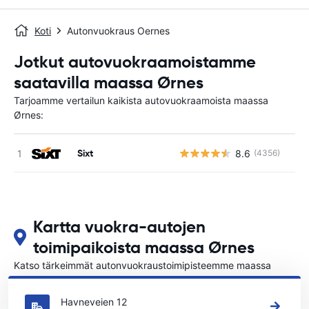
Koti
Autonvuokraus Oernes
Jotkut autovuokraamoistamme
saatavilla maassa Ørnes
Tarjoamme vertailun kaikista autovuokraamoista maassa
Ørnes:
Sixt
8.6
(4356)
Ei
Kartta vuokra-autojen
toimipaikoista maassa Ørnes
Katso tärkeimmät autonvuokraustoimipisteemme maassa
Ørnes
Havneveien 12