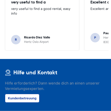
very useful to find a
Excellent a
very useful to find a good rental, easy
Excellent an
info
Paul 
Ricardo Diez Valle
P
Hertz
R
Hertz Oslo Airport
8300
Hilfe und Kontakt
Hilfe erforderlich? Dann wende dich an einen unserer
Vermietungsexperten.
Kundenbetreuung