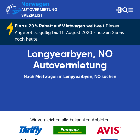
Norwegen
AUTOVERMIETUNG
SPEZIALIST
Bis zu 20% Rabatt auf Mietwagen weltweit
Dieses
Angebot ist gültig bis 11. August 2026 - nutzen Sie es
noch heute!
Longyearbyen, NO
Autovermietung
Nach Mietwagen in Longyearbyen, NO suchen
Wir vergleichen alle bekannten Anbieter.