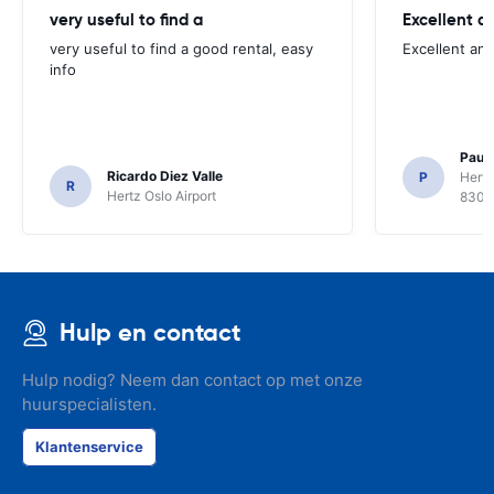
very useful to find a
Excellent a
very useful to find a good rental, easy
Excellent an
info
Paul 
Ricardo Diez Valle
P
Hertz
R
Hertz Oslo Airport
8300
Hulp en contact
Hulp nodig? Neem dan contact op met onze
huurspecialisten.
Klantenservice