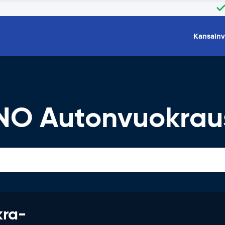
Kansainv
NO Autonvuokrau
kra-