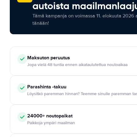
autoista maailmanlaaju
Tämä kampanja on voimassa 11. elokuuta 2026 as
tänään!
Maksuton
peruutus
Jopa vielä 48 tuntia ennen aikataulutettua noutoaikaa
Parashinta -takuu
Löysitkö paremman hinnan? Teemme sinulle paremman tar
24000+
noutopaikat
Paikkoja ympäri maailman