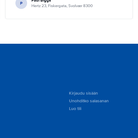
Paul Biggs
P
Hertz 23, Fiskergata, Svolvær 8300
Kirjaudu sisään
Unohditko salasanan
Luo tili