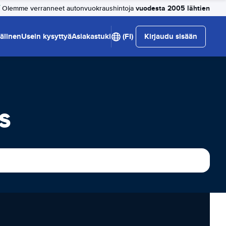
vuodesta 2005 lähtien
Olemme verranneet autonvuokraushintoja
älinen
Usein kysyttyä
Asiakastuki
(FI)
Kirjaudu sisään
s