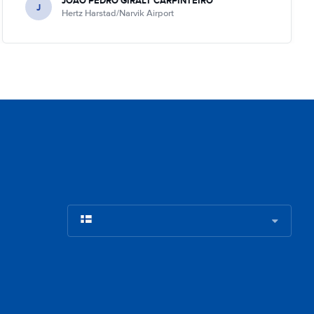
JOAO PEDRO GIRALT CARPINTEIRO
J
Hertz Harstad/Narvik Airport