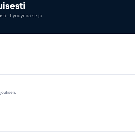
isesti
ti - hyödynnä se jo
jouksen.