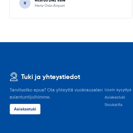
Ricardo Diez Valle
R
Hertz Oslo Airport
Tuki ja yhteystiedot
Tarvitsetko apua? Ota yhteyttä vuokrausalan
Usein kysyttyä
asiantuntijoihimme.
Asiakastuki
Sivukartta
Asiakastuki