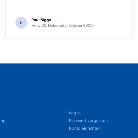
Paul Biggs
P
Hertz 23, Fiskergata, Svolvær 8300
Log-in
ung
Passwort vergessen
Konto einrichten