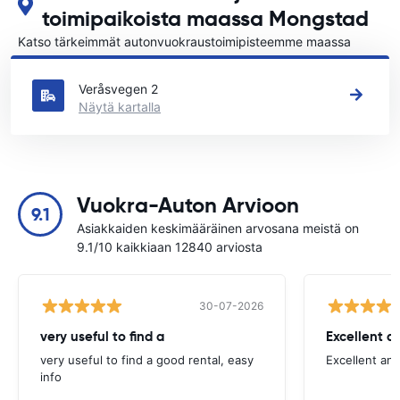
toimipaikoista maassa Mongstad
Katso tärkeimmät autonvuokraustoimipisteemme maassa
Mongstad
Veråsvegen 2
Näytä kartalla
Vuokra-Auton Arvioon
9.1
Asiakkaiden keskimääräinen arvosana meistä on
9.1/10 kaikkiaan 12840 arviosta
30-07-2026
very useful to find a
Excellent a
very useful to find a good rental, easy
Excellent an
info