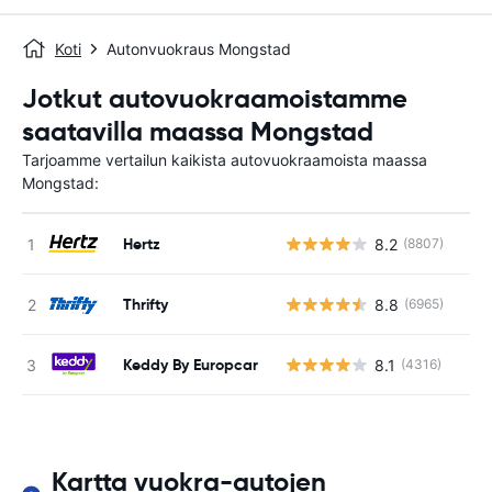
Koti
Autonvuokraus Mongstad
Jotkut autovuokraamoistamme
saatavilla maassa Mongstad
Tarjoamme vertailun kaikista autovuokraamoista maassa
Mongstad:
Hertz
8.2
(8807)
Ei
Thrifty
8.8
(6965)
Ei
Keddy By Europcar
8.1
(4316)
Ei
Kartta vuokra-autojen