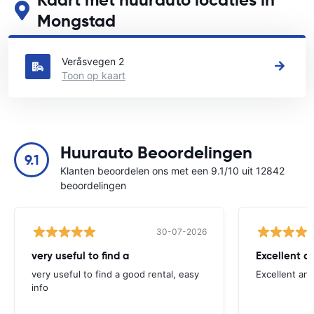
Kaart met huurauto locaties in
Mongstad
Zie onze belangrijkste autoverhuur locaties in Mongstad
Veråsvegen 2
Toon op kaart
Huurauto Beoordelingen
9.1
Klanten beoordelen ons met een 9.1/10 uit 12842
beoordelingen
30-07-2026
very useful to find a
Excellent a
very useful to find a good rental, easy
Excellent an
info