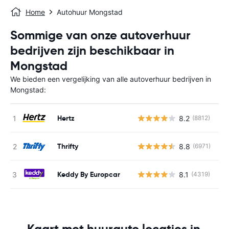
Home
Autohuur Mongstad
Sommige van onze autoverhuur
bedrijven zijn beschikbaar in
Mongstad
We bieden een vergelijking van alle autoverhuur bedrijven in
Mongstad:
Hertz
8.2
(8812)
G
Thrifty
8.8
(6971)
G
Keddy By Europcar
8.1
(4319)
G