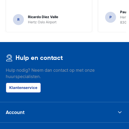
Paul 
Ricardo Diez Valle
P
Hertz
R
Hertz Oslo Airport
8300
Hulp en contact
Hulp nodig? Neem dan contact op met onze
huurspecialisten.
Klantenservice
Account