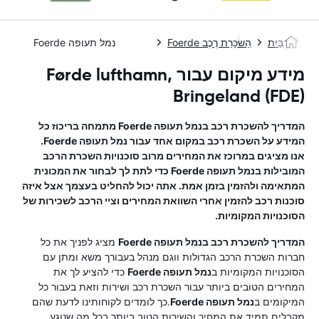
בַּיִת
הַשׂכָּרַת רֶכֶב Foerde
נמל תעופה Foerde
מידע מיקום עבור Førde lufthamn,
Bringeland (FDE)
המדריך להשכרת רכב ב
נמל תעופה Foerde
מתמחה בריכוז כל
המידע על השכרת רכב במקום אחד עבור
נמל תעופה Foerde
.
אנו מציגים במרוכז את המחירים מרוב סוכנויות השכרת הרכב
המובילות ב
נמל תעופה Foerde
כדי לתת לך לבחור את המכונית
המתאימה ולהזמין בזמן אמת. אתה יכול להחליט בעצמך אצל איזה
סוכנות רכב להזמין אחרי השוואת המחירים וציי הרכב לשכירות של
הסוכנויות המקומיות.
המדריך להשכרת רכב ב
נמל תעופה Foerde
מציג לפניך את כל
חברות השכרת הרכב הגדולות ווגם מנהל בעבורך משא ומתן עם
הסוכנויות המקומיות ב
נמל תעופה Foerde
כדי להציע לך את
המחירים הטובים ביותר עבור השכרת רכב ושירות וזאת בעבור כל
המיקומים ב
נמל תעופה Foerde
.כך לומדים לקוחותינו לדעת שהם
מקבלים תמיד את המחיר והשירות הטוב ביותר בכל מה שנוגע