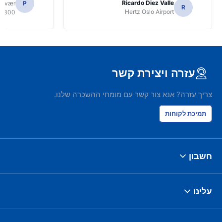
Ricardo Diez Valle
volvær
P
R
Hertz Oslo Airport
8300
עזרה ויצירת קשר
צריך עזרה? אנא צור קשר עם מומחי ההשכרה שלנו.
תמיכת לקוחות
חשבון
עלינו