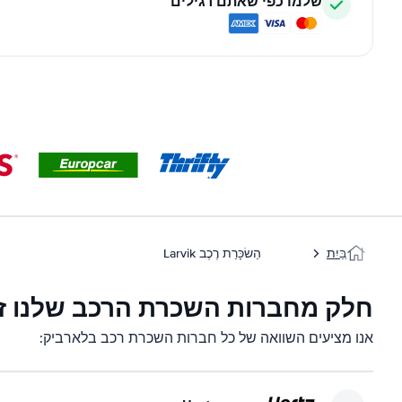
שלמו כפי שאתם רגילים
בַּיִת
הַשׂכָּרַת רֶכֶב Larvik
חלק מחברות השכרת הרכב שלנו זמ
אנו מציעים השוואה של כל חברות השכרת רכב בלארביק: