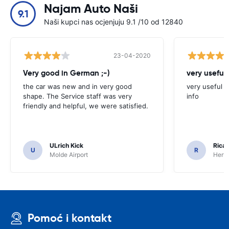
Najam Auto Naši
9.1
Naši kupci nas ocjenjuju 9.1 /10 od 12840
23-04-2020
Very good in German ;-)
very useful 
the car was new and in very good
very useful t
shape. The Service staff was very
info
friendly and helpful, we were satisfied.
ULrich Kick
Ricar
U
R
Molde Airport
Hertz
Pomoć i kontakt