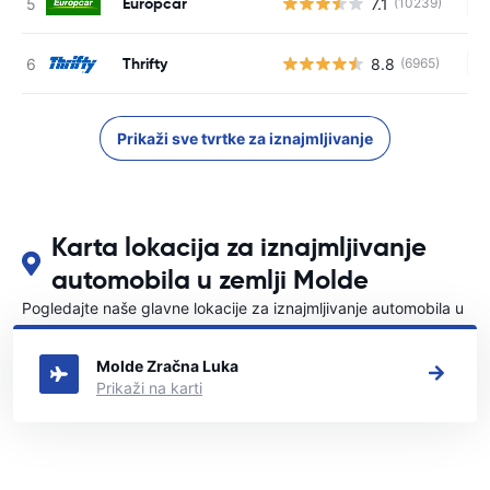
Europcar
7.1
(10239)
Ne
Thrifty
8.8
(6965)
Ne
Prikaži sve tvrtke za iznajmljivanje
Karta lokacija za iznajmljivanje
automobila u zemlji Molde
Pogledajte naše glavne lokacije za iznajmljivanje automobila u
Molde
Molde Zračna Luka
Prikaži na karti