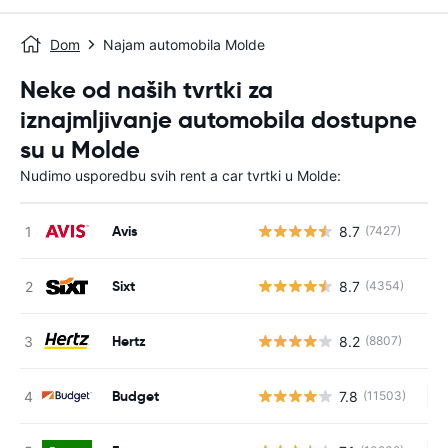
Dom
Najam automobila Molde
Neke od naših tvrtki za
iznajmljivanje automobila dostupne
su u Molde
Nudimo usporedbu svih rent a car tvrtki u Molde:
Avis
8.7
(7427)
Sixt
8.7
(4354)
Hertz
8.2
(8807)
Budget
7.8
(11503)
Ne