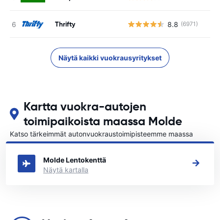
Thrifty
8.8
(6971)
Ei
Näytä kaikki vuokrausyritykset
Kartta vuokra-autojen
toimipaikoista maassa Molde
Katso tärkeimmät autonvuokraustoimipisteemme maassa
Molde
Molde Lentokenttä
Näytä kartalla