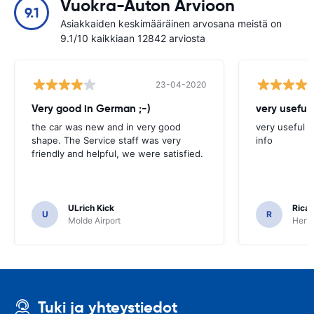
Vuokra-Auton Arvioon
9.1
Asiakkaiden keskimääräinen arvosana meistä on
9.1/10 kaikkiaan 12842 arviosta
23-04-2020
Very good in German ;-)
very useful 
the car was new and in very good
very useful t
shape. The Service staff was very
info
friendly and helpful, we were satisfied.
ULrich Kick
Ricar
U
R
Molde Airport
Hertz
Tuki ja yhteystiedot