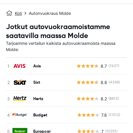
Koti
Autonvuokraus Molde
Jotkut autovuokraamoistamme
saatavilla maassa Molde
Tarjoamme vertailun kaikista autovuokraamoista maassa
Molde:
Avis
8.7
(7437)
Sixt
8.6
(4356)
Hertz
8.2
(8812)
Budget
7.8
(11512)
Ei
Europcar
7
(10251)
Ei