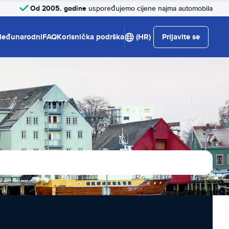
Od 2005. godine
uspoređujemo cijene najma automobila
eđunarodni
FAQ
Korisnička podrška
(HR)
Prijavite se