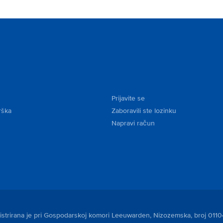
Prijavite se
rška
Zaboravili ste lozinku
Napravi račun
egistrirana je pri Gospodarskoj komori Leeuwarden, Nizozemska, broj 011