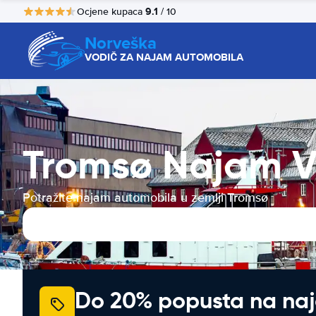
9.1
Ocjene kupaca
/ 10
Norveška
VODIČ ZA NAJAM AUTOMOBILA
Tromsø Najam V
Potražite najam automobila u zemlji Tromsø
Do 20% popusta na na