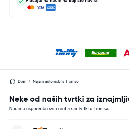
Plaćajte na način na koji ste navikli
Dom
Najam automobila Tromso
Neke od naših tvrtki za iznajml
Nudimo usporedbu svih rent a car tvrtki u Tromsø: