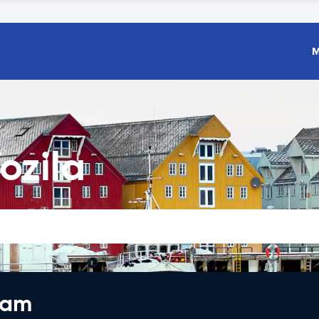
M
ozila
jam