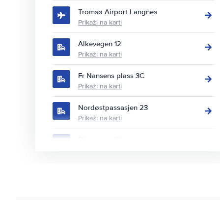
Tromsø Airport Langnes
Prikaži na karti
Alkevegen 12
Prikaži na karti
Fr Nansens plass 3C
Prikaži na karti
Nordøstpassasjen 23
Prikaži na karti
Ringvegen 21
Prikaži na karti
Samuel Arnesens gate 5
Prikaži na karti
Strandskillet 5
Prikaži na karti