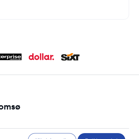
romsø