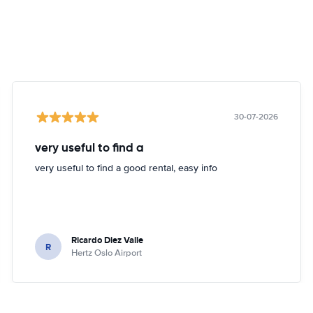
30-07-2026
very useful to find a
very useful to find a good rental, easy info
Ricardo Diez Valle
R
Hertz Oslo Airport