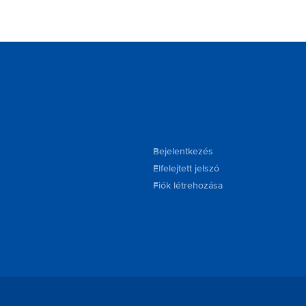
Bejelentkezés
Elfelejtett jelszó
Fiók létrehozása