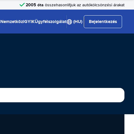
2005 óta
összehasonlítjuk az autókölcsönzési árakat
Nemzetközi
GYIK
Ügyfélszolgálat
(HU)
Bejelentkezés