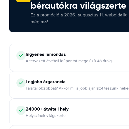
bérautókra világszerte
Ez a promóció a 2026. augusztus 11. weboldalig 
még ma!
Ingyenes lemondás
A tervezett átvételi időpontot megelőző 48 óráig.
Legjobb árgarancia
Találtál olcsóbbat? Akkor mi is jobb ajánlatot teszünk neke
24000+ átvételi hely
Helyszínek világszerte