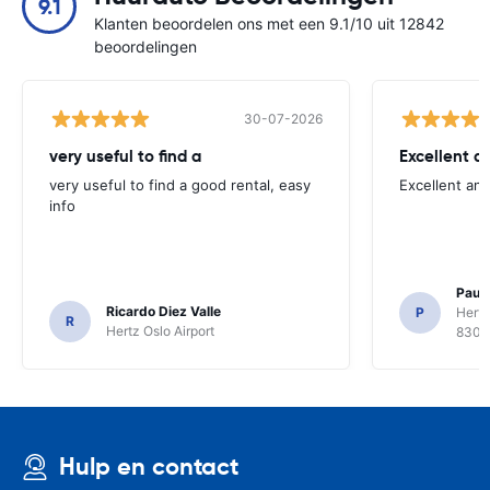
9.1
Klanten beoordelen ons met een 9.1/10 uit 12842
beoordelingen
30-07-2026
very useful to find a
Excellent a
very useful to find a good rental, easy
Excellent an
info
Paul 
Ricardo Diez Valle
P
Hertz
R
Hertz Oslo Airport
8300
Hulp en contact