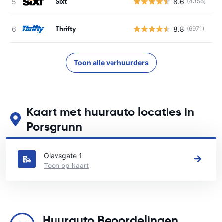
Sixt
8.6
(4356)
G
Thrifty
8.8
(6971)
G
Toon alle verhuurders
Kaart met huurauto locaties in
Porsgrunn
Zie onze belangrijkste autoverhuur locaties in Porsgrunn
Olavsgate 1
Toon op kaart
Huurauto Beoordelingen