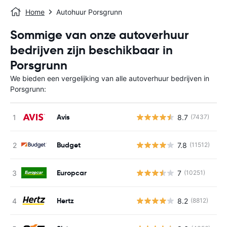
Home
Autohuur Porsgrunn
Sommige van onze autoverhuur
bedrijven zijn beschikbaar in
Porsgrunn
We bieden een vergelijking van alle autoverhuur bedrijven in
Porsgrunn:
Avis
8.7
(7437)
G
Budget
7.8
(11512)
G
Europcar
7
(10251)
G
Hertz
8.2
(8812)
G