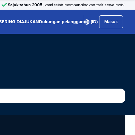
Sejak tahun 2005
, kami telah membandingkan tarif sewa mobil
SERING DIAJUKAN
Dukungan pelanggan
(ID)
Masuk