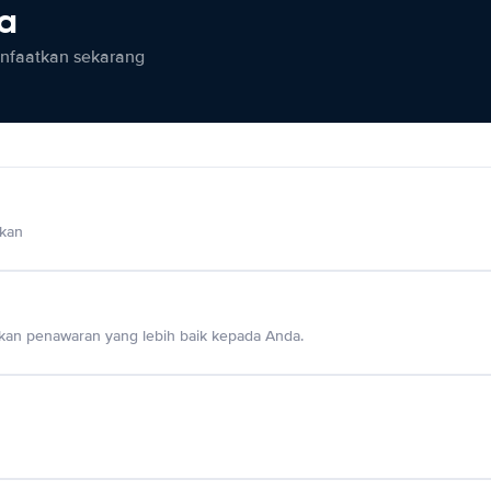
ia
anfaatkan sekarang
lkan
an penawaran yang lebih baik kepada Anda.