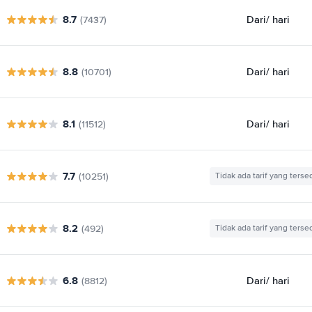
8.7
Dari
/ hari
(7437)
8.8
Dari
/ hari
(10701)
8.1
Dari
/ hari
(11512)
7.7
(10251)
Tidak ada tarif yang terse
8.2
(492)
Tidak ada tarif yang terse
6.8
Dari
/ hari
(8812)