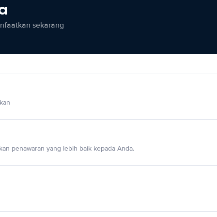
ia
anfaatkan sekarang
lkan
an penawaran yang lebih baik kepada Anda.