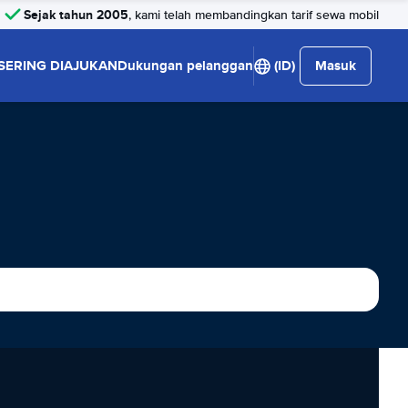
Sejak tahun 2005
, kami telah membandingkan tarif sewa mobil
SERING DIAJUKAN
Dukungan pelanggan
(ID)
Masuk