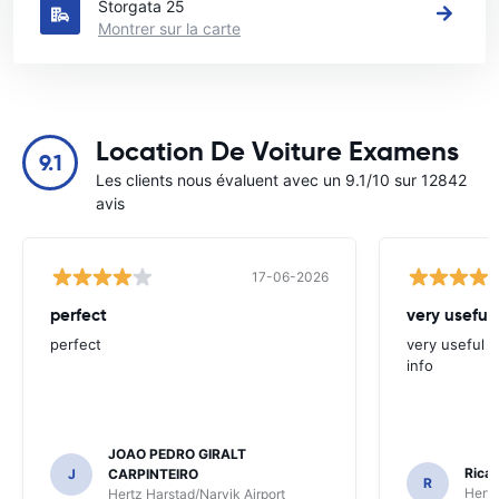
Storgata 25
Montrer sur la carte
Location De Voiture Examens
9.1
Les clients nous évaluent avec un 9.1/10 sur 12842
avis
17-06-2026
perfect
very useful 
perfect
very useful t
info
JOAO PEDRO GIRALT
Ricar
J
CARPINTEIRO
R
Hertz
Hertz Harstad/Narvik Airport