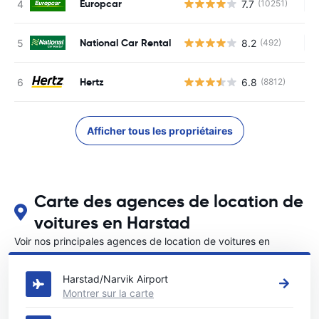
Europcar
7.7
(10251)
Au
National Car Rental
8.2
(492)
Au
Hertz
6.8
(8812)
Afficher tous les propriétaires
Carte des agences de location de
voitures en Harstad
Voir nos principales agences de location de voitures en
Harstad
Harstad/Narvik Airport
Montrer sur la carte