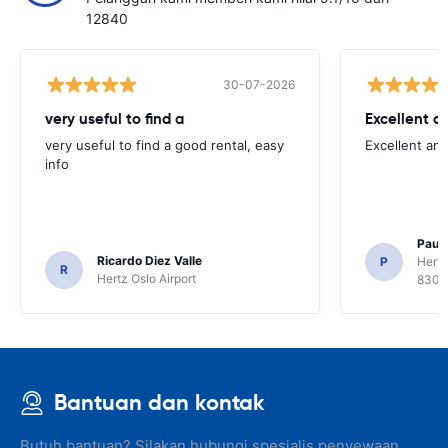
12840
30-07-2026
very useful to find a
Excellent a
very useful to find a good rental, easy
Excellent an
info
Paul 
Ricardo Diez Valle
P
Hertz
R
Hertz Oslo Airport
8300
Bantuan dan kontak
Butuh bantuan? Silakan hubungi spesialis penyewaan