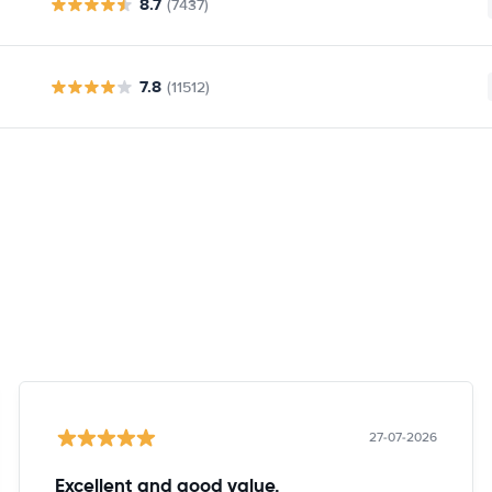
8.7
(7437)
7.8
(11512)
27-07-2026
Excellent and good value.