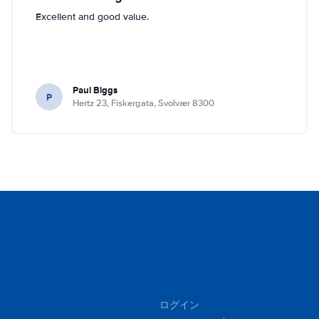
Excellent and good value.
Paul Biggs
P
Hertz 23, Fiskergata, Svolvær 8300
ログイン