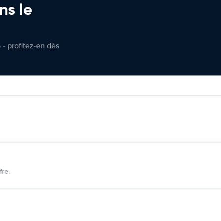
ns le
 - profitez-en dès
fre.