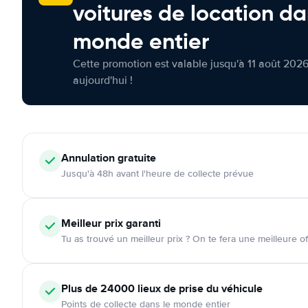
voitures de location da
monde entier
Cette promotion est valable jusqu'à 11 août 2026
aujourd'hui !
Annulation
gratuite
Jusqu'à 48h avant l'heure de collecte prévue
Meilleur prix garanti
Tu as trouvé un meilleur prix ? On te fera une meilleure of
Plus de 24000
lieux de prise du véhicule
Points de collecte dans le monde entier