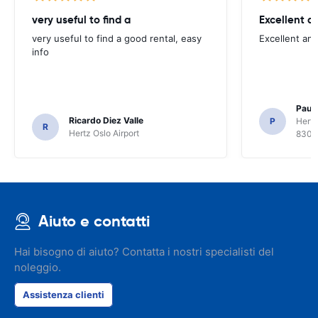
very useful to find a
Excellent a
very useful to find a good rental, easy
Excellent an
info
Paul 
Ricardo Diez Valle
P
Hertz
R
Hertz Oslo Airport
8300
Aiuto e contatti
Hai bisogno di aiuto? Contatta i nostri specialisti del
noleggio.
Assistenza clienti