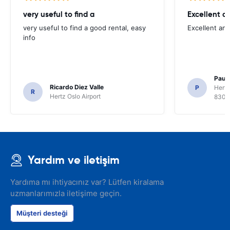
very useful to find a
Excellent a
very useful to find a good rental, easy
Excellent an
info
Paul 
Ricardo Diez Valle
P
Hertz
R
Hertz Oslo Airport
8300
Yardım ve iletişim
Yardıma mı ihtiyacınız var? Lütfen kiralama
uzmanlarımızla iletişime geçin.
Müşteri desteği