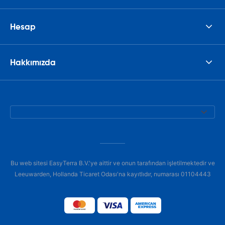
Hesap
Hakkımızda
Bu web sitesi EasyTerra B.V.'ye aittir ve onun tarafından işletilmektedir ve
Leeuwarden, Hollanda Ticaret Odası'na kayıtlıdır, numarası 01104443