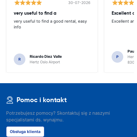
30-07-2026
very useful to find a
Excellent a
very useful to find a good rental, easy
Excellent an
info
Paul 
Ricardo Diez Valle
P
Hertz
R
Hertz Oslo Airport
8300
Pomoc i kontakt
Potrzebujesz pomocy? Skontaktuj się z naszymi
specjalistami ds. wynajmu.
Obsługa klienta