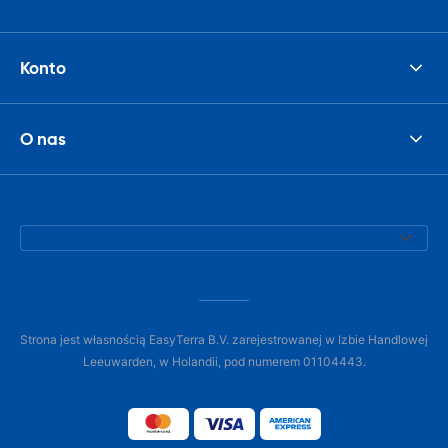
Konto
O nas
Strona jest własnością EasyTerra B.V. zarejestrowanej w Izbie Handlowej
Leeuwarden, w Holandii, pod numerem 01104443.