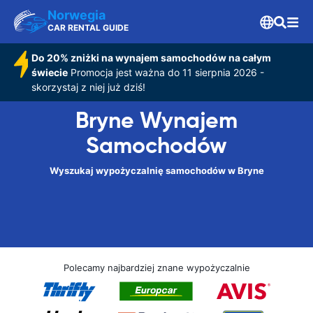
Norwegia
CAR RENTAL GUIDE
Do 20% zniżki na wynajem samochodów na całym
świecie
Promocja jest ważna do 11 sierpnia 2026 -
skorzystaj z niej już dziś!
Bryne Wynajem
Samochodów
Wyszukaj wypożyczalnię samochodów w Bryne
Polecamy najbardziej znane wypożyczalnie