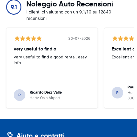
Noleggio Auto Recensioni
9.1
I clienti ci valutano con un 9.1/10 su 12840
recensioni
30-07-2026
very useful to find a
Excellent a
very useful to find a good rental, easy
Excellent an
info
Paul 
Ricardo Diez Valle
P
Hertz
R
Hertz Oslo Airport
8300
Aiuto e contatti