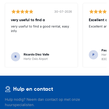
30-07-2026
very useful to find a
Excellent a
very useful to find a good rental, easy
Excellent an
info
Paul 
Ricardo Diez Valle
P
Hertz
R
Hertz Oslo Airport
8300
Hulp en contact
Hulp nodig? Neem dan contact op met onze
huurspecialisten.