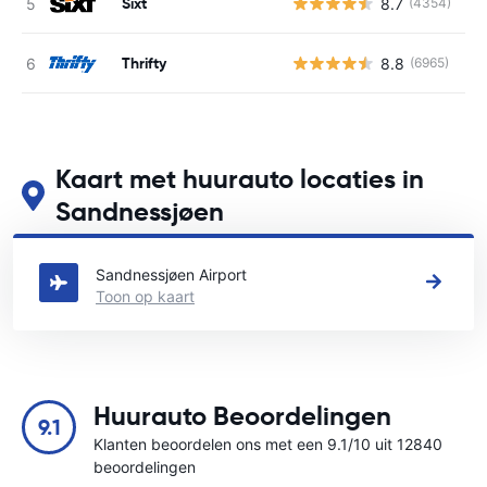
Sixt
8.7
(4354)
G
Thrifty
8.8
(6965)
G
Kaart met huurauto locaties in
Sandnessjøen
Zie onze belangrijkste autoverhuur locaties in Sandnessjøen
Sandnessjøen Airport
Toon op kaart
Huurauto Beoordelingen
9.1
Klanten beoordelen ons met een 9.1/10 uit 12840
beoordelingen