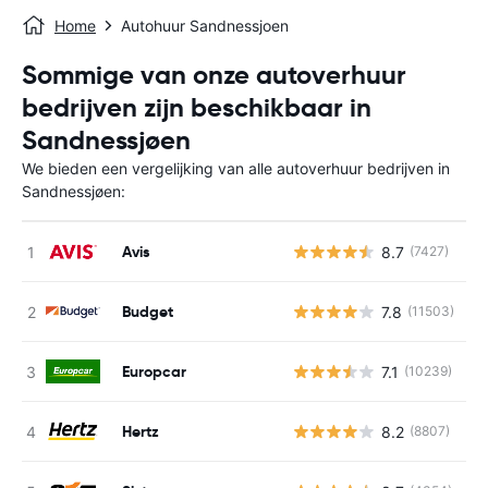
Home
Autohuur Sandnessjoen
Sommige van onze autoverhuur
bedrijven zijn beschikbaar in
Sandnessjøen
We bieden een vergelijking van alle autoverhuur bedrijven in
Sandnessjøen:
Avis
8.7
(7427)
G
Budget
7.8
(11503)
G
Europcar
7.1
(10239)
G
Hertz
8.2
(8807)
G