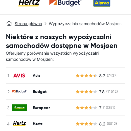
Strona główna
Wypożyczalnia samochodów Mosjoen
Niektóre z naszych wypożyczalni
samochodów dostępne w Mosjøen
Oferujemy porównanie wszystkich wypożyczalni
samochodów w Mosjøen:
Avis
8.7
(7437)
Br
Budget
7.8
(11512)
Br
Europcar
7
(10251)
Br
Hertz
8.2
(8812)
Br