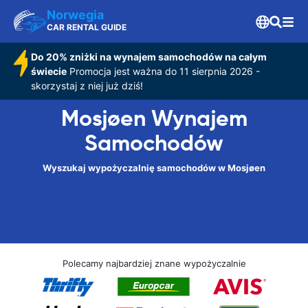
Norwegia
CAR RENTAL GUIDE
Do 20% zniżki na wynajem samochodów na całym
świecie
Promocja jest ważna do 11 sierpnia 2026 -
skorzystaj z niej już dziś!
Mosjøen Wynajem
Samochodów
Wyszukaj wypożyczalnię samochodów w Mosjøen
Polecamy najbardziej znane wypożyczalnie