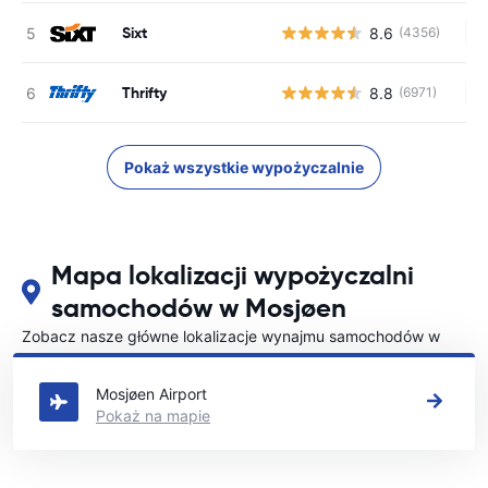
Sixt
8.6
(4356)
Br
Thrifty
8.8
(6971)
Br
Pokaż wszystkie wypożyczalnie
Mapa lokalizacji wypożyczalni
samochodów w Mosjøen
Zobacz nasze główne lokalizacje wynajmu samochodów w
Mosjøen
Mosjøen Airport
Pokaż na mapie