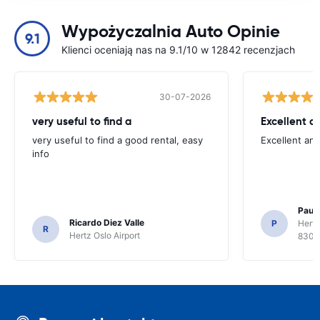
Wypożyczalnia Auto Opinie
9.1
Klienci oceniają nas na 9.1/10 w 12842 recenzjach
30-07-2026
very useful to find a
Excellent a
very useful to find a good rental, easy
Excellent an
info
Paul 
Ricardo Diez Valle
P
Hertz
R
Hertz Oslo Airport
8300