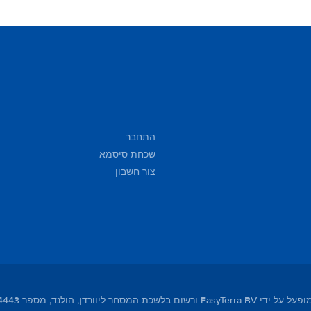
התחבר
שכחת סיסמא
צור חשבון
מסחר ליוורדן, הולנד, מספר 01104443