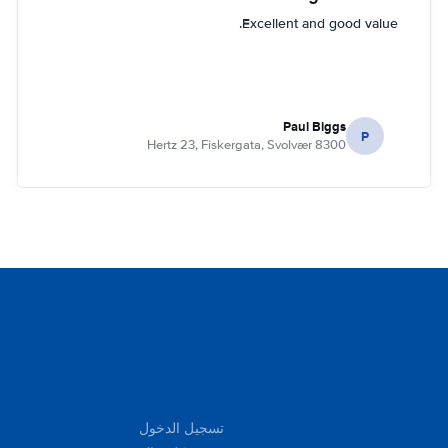
Excellent and good value.
Paul Biggs
P
Hertz 23, Fiskergata, Svolvær 8300
تسجيل الدخول