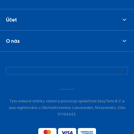
Účet
O nás
Tyto webové stránky vlastní a provozuje společnost EasyTerra B.V. a
jsou registrovány u Obchodní komory Leeuwarden, Nizozemsko, číslo
01104443.