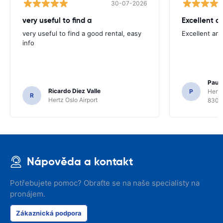
30-07-2026
very useful to find a
Excellent a
very useful to find a good rental, easy
Excellent an
info
Paul 
Ricardo Diez Valle
P
Hertz
R
Hertz Oslo Airport
8300
Nápověda a kontakt
Potřebujete pomoc? Obraťte se na naše specialisty na
pronájem.
Zákaznická podpora