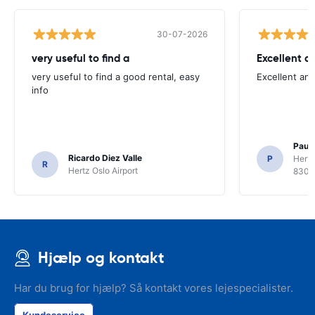
30-07-2026
very useful to find a
Excellent a
very useful to find a good rental, easy
Excellent an
info
Paul 
Ricardo Diez Valle
P
Hertz
R
Hertz Oslo Airport
8300
Hjælp og kontakt
Har du brug for hjælp? Så kontakt vores lejespecialister.