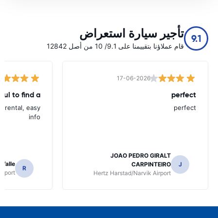
تأجير سيارة استعراض
9.1
قام عملاؤنا بتقييمنا على 9.1/ 10 من أصل 12842
17-06-2026
ful to find a
perfect
d rental, easy
perfect
info
JOAO PEDRO GIRALT
 Valle
CARPINTEIRO
J
R
irport
Hertz Harstad/Narvik Airport