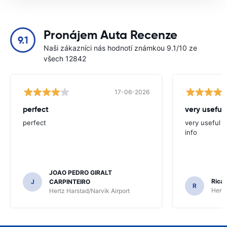
Pronájem Auta Recenze
9.1
Naši zákazníci nás hodnotí známkou 9.1/10 ze
všech 12842
17-06-2026
perfect
very useful 
perfect
very useful t
info
JOAO PEDRO GIRALT
Ricar
J
CARPINTEIRO
R
Hertz
Hertz Harstad/Narvik Airport