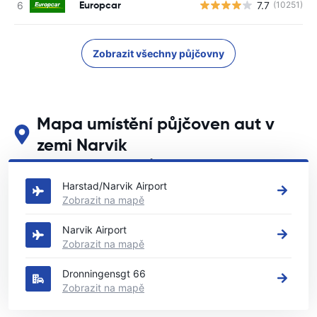
Europcar
7.7
(10251)
Zobrazit všechny půjčovny
Mapa umístění půjčoven aut v
zemi Narvik
Podívejte se na naše hlavní půjčovny aut v zemi Narvik
Harstad/Narvik Airport
Zobrazit na mapě
Narvik Airport
Zobrazit na mapě
Dronningensgt 66
Zobrazit na mapě