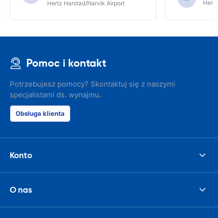
Hertz
Hertz Harstad/Narvik Airport
Pomoc i kontakt
Potrzebujesz pomocy? Skontaktuj się z naszymi
specjalistami ds. wynajmu.
Obsługa klienta
Konto
O nas