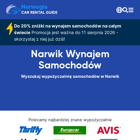
Norwegia
CAR RENTAL GUIDE
Do 20% zniżki na wynajem samochodów na całym
świecie
Promocja jest ważna do 11 sierpnia 2026 -
skorzystaj z niej już dziś!
Narwik Wynajem
Samochodów
Wyszukaj wypożyczalnię samochodów w Narwik
Polecamy najbardziej znane wypożyczalnie