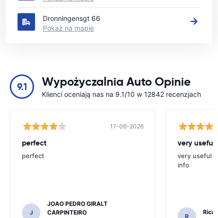
Dronningensgt 66
Pokaż na mapie
Wypożyczalnia Auto Opinie
9.1
Klienci oceniają nas na 9.1/10 w 12842 recenzjach
17-06-2026
perfect
very useful 
perfect
very useful t
info
JOAO PEDRO GIRALT
Ricar
J
CARPINTEIRO
R