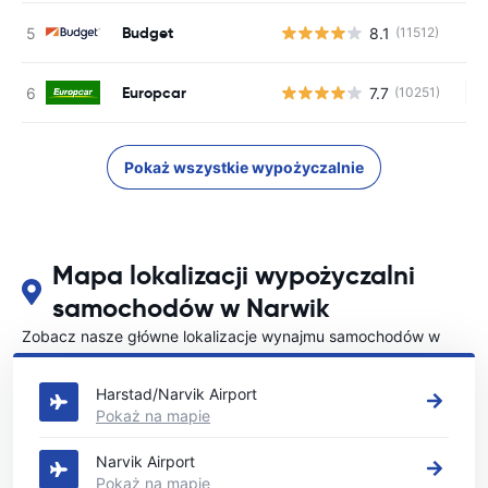
Budget
8.1
(11512)
Europcar
7.7
(10251)
Br
Pokaż wszystkie wypożyczalnie
Mapa lokalizacji wypożyczalni
samochodów w Narwik
Zobacz nasze główne lokalizacje wynajmu samochodów w
Narwik
Harstad/Narvik Airport
Pokaż na mapie
Narvik Airport
Pokaż na mapie