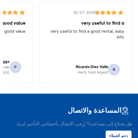
30-07-2026
 good value.
very useful to find a
nd good value.
very useful to find a good rental, easy
info
Biggs
Ricardo Diez Valle
volvær
P
R
Hertz Oslo Airport
8300
المساعدة والاتصال
هل تحتاج إلى مساعدة؟ يُرجى الاتصال بأخصائيي التأجير لدينا.
دعم العملاء