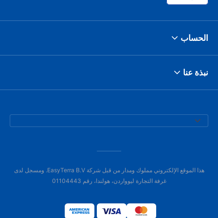
الحساب
نبذة عنا
هذا الموقع الإلكتروني مملوك ومدار من قبل شركة EasyTerra B.V. ومسجل لدى
غرفة التجارة ليوواردن، هولندا، رقم 01104443