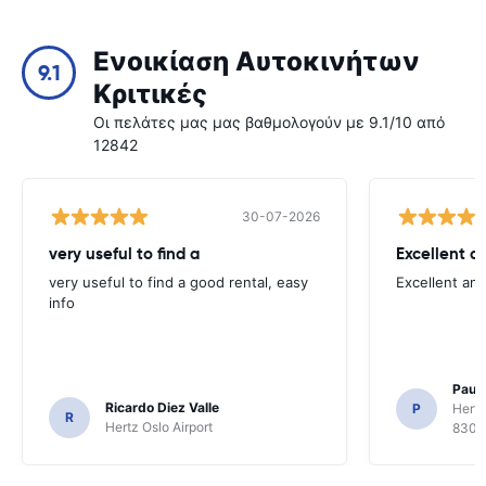
Ενοικίαση Αυτοκινήτων
9.1
Κριτικές
Οι πελάτες μας μας βαθμολογούν με 9.1/10 από
12842
30-07-2026
very useful to find a
Excellent a
very useful to find a good rental, easy
Excellent an
info
Paul 
Ricardo Diez Valle
P
Hertz
R
Hertz Oslo Airport
8300