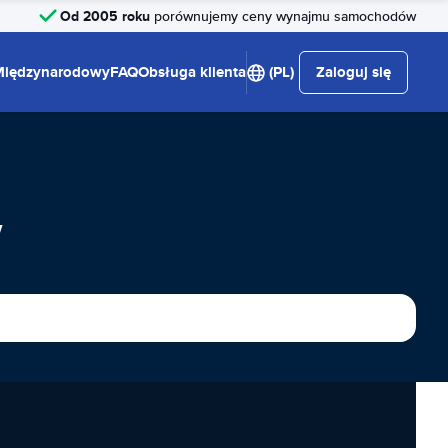
Od 2005 roku
porównujemy ceny wynajmu samochodów
Międzynarodowy
FAQ
Obsługa klienta
(PL)
Zaloguj się
w