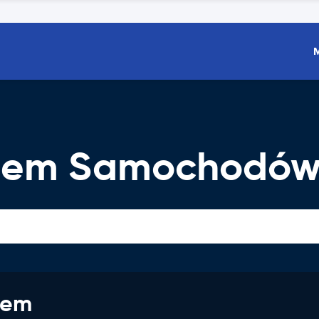
ajem Samochodó
jem