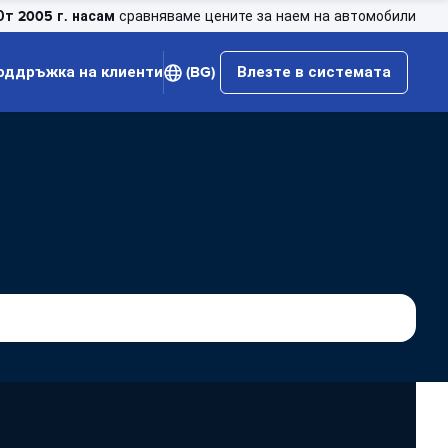
От 2005 г. насам
сравняваме цените за наем на автомобили
оддръжка на клиенти
(BG)
Влезте в системата