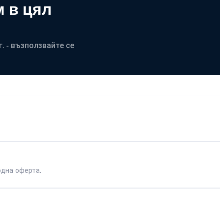
 в цял
. - възползвайте се
одна оферта.