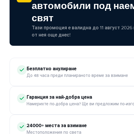
автомобили под наем
свят
Тази промоция е валидна до 11 август 2026 г
от нея още днес!
Безплатно анулиране
До 48 часа преди планираното време за взимане
Гаранция за най-добра цена
Намерихте по-добра цена? Ще ви предложим по-изг
24000+ места за взимане
Местоположения по света