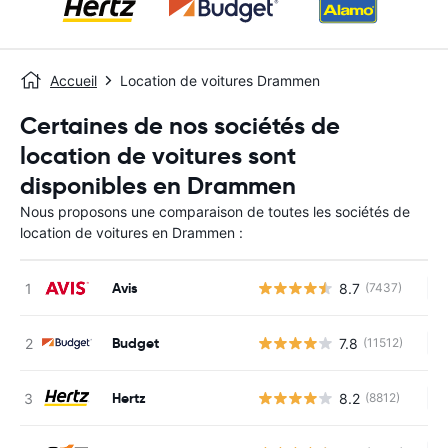
Accueil
Location de voitures Drammen
Certaines de nos sociétés de
location de voitures sont
disponibles en Drammen
Nous proposons une comparaison de toutes les sociétés de
location de voitures en Drammen :
Avis
8.7
(7437)
Au
Budget
7.8
(11512)
Au
Hertz
8.2
(8812)
Au