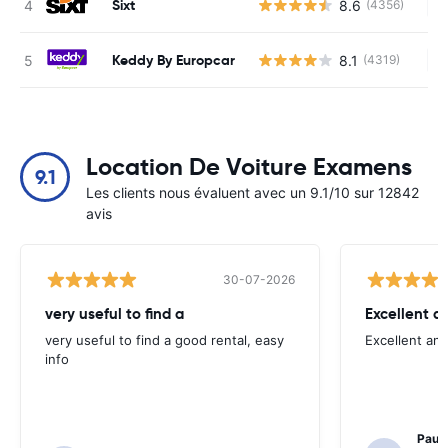
Sixt
8.6
(4356)
Au
Keddy By Europcar
8.1
(4319)
Au
Location De Voiture Examens
9.1
Les clients nous évaluent avec un 9.1/10 sur 12842
avis
30-07-2026
very useful to find a
Excellent a
very useful to find a good rental, easy
Excellent an
info
Paul 