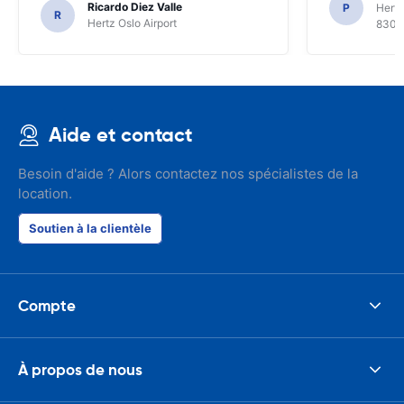
Ricardo Diez Valle
P
Hertz
R
Hertz Oslo Airport
8300
Aide et contact
Besoin d'aide ? Alors contactez nos spécialistes de la
location.
Soutien à la clientèle
Compte
À propos de nous