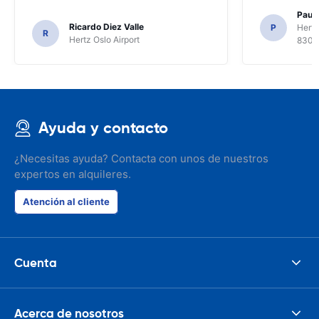
Paul 
Ricardo Diez Valle
P
Hertz
R
Hertz Oslo Airport
8300
Ayuda y contacto
¿Necesitas ayuda? Contacta con unos de nuestros
expertos en alquileres.
Atención al cliente
Cuenta
Acerca de nosotros