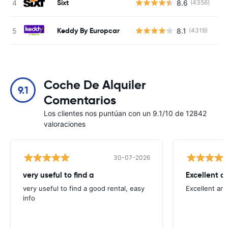
Sixt
8.6
(4356)
N
Keddy By Europcar
8.1
(4319)
N
Coche De Alquiler
9.1
Comentarios
Los clientes nos puntúan con un 9.1/10 de 12842
valoraciones
30-07-2026
very useful to find a
Excellent a
very useful to find a good rental, easy
Excellent an
info