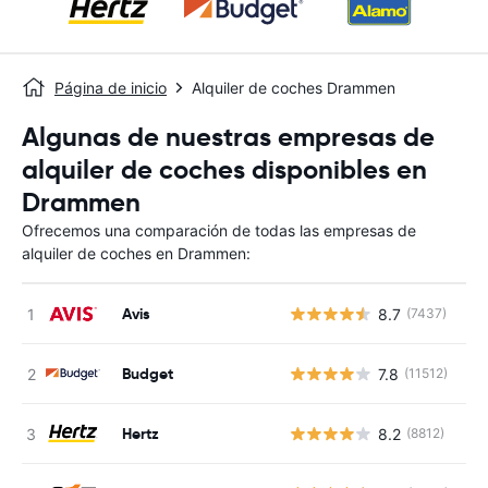
Página de inicio
Alquiler de coches Drammen
Algunas de nuestras empresas de
alquiler de coches disponibles en
Drammen
Ofrecemos una comparación de todas las empresas de
alquiler de coches en Drammen:
Avis
8.7
(7437)
N
Budget
7.8
(11512)
N
Hertz
8.2
(8812)
N