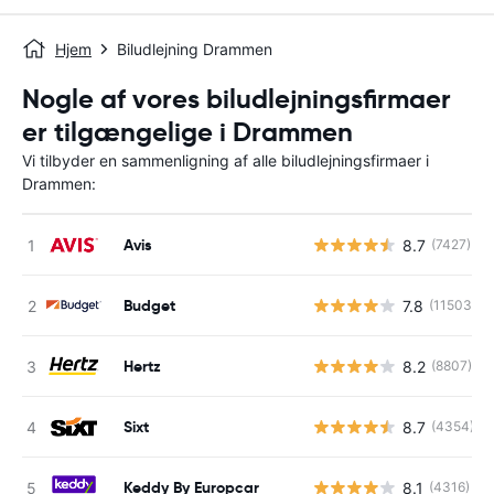
Hjem
Biludlejning Drammen
Nogle af vores biludlejningsfirmaer
er tilgængelige i Drammen
Vi tilbyder en sammenligning af alle biludlejningsfirmaer i
Drammen:
Avis
8.7
(7427)
Budget
7.8
(11503)
Hertz
8.2
(8807)
Sixt
8.7
(4354)
Keddy By Europcar
8.1
(4316)