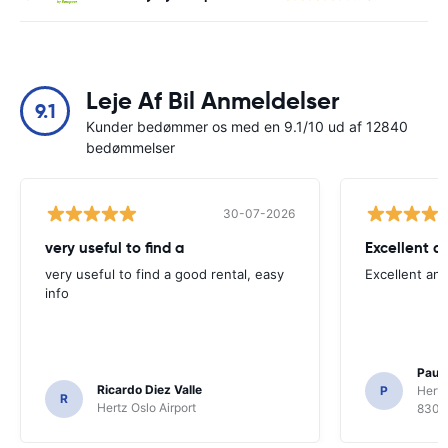
Leje Af Bil Anmeldelser
9.1
Kunder bedømmer os med en 9.1/10 ud af 12840
bedømmelser
30-07-2026
very useful to find a
Excellent a
very useful to find a good rental, easy
Excellent an
info
Paul 
Ricardo Diez Valle
P
Hertz
R
Hertz Oslo Airport
8300