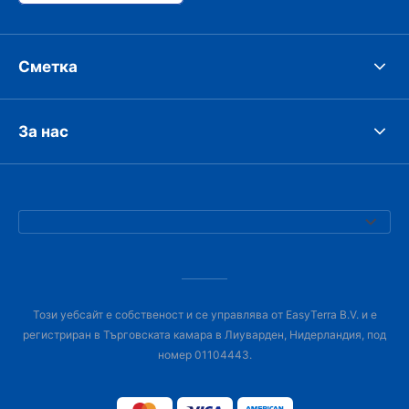
Сметка
За нас
Този уебсайт е собственост и се управлява от EasyTerra B.V. и е
регистриран в Търговската камара в Лиуварден, Нидерландия, под
номер 01104443.