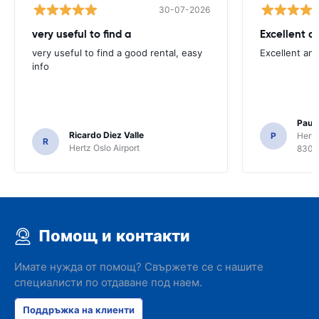
30-07-2026
very useful to find a
Excellent a
very useful to find a good rental, easy
Excellent an
info
Paul 
Ricardo Diez Valle
P
Hertz
R
Hertz Oslo Airport
8300
Помощ и контакти
Имате нужда от помощ? Свържете се с нашите
специалисти по отдаване под наем.
Поддръжка на клиенти