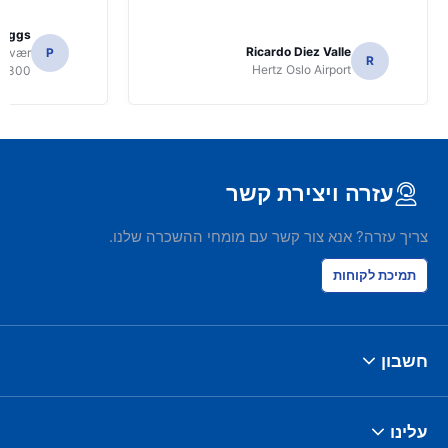
Biggs
Ricardo Diez Valle
volvær
P
R
Hertz Oslo Airport
8300
עזרה ויצירת קשר
צריך עזרה? אנא צור קשר עם מומחי ההשכרה שלנו.
תמיכת לקוחות
חשבון
עלינו