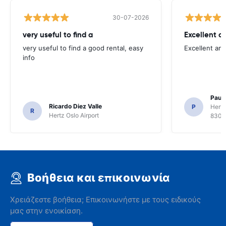
30-07-2026
very useful to find a
Excellent a
very useful to find a good rental, easy
Excellent an
info
Paul 
Ricardo Diez Valle
P
Hertz
R
Hertz Oslo Airport
8300
Βοήθεια και επικοινωνία
Χρειάζεστε βοήθεια; Επικοινωνήστε με τους ειδικούς
μας στην ενοικίαση.