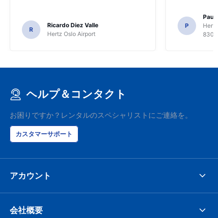
Paul 
Ricardo Diez Valle
P
Hertz
R
Hertz Oslo Airport
8300
ヘルプ＆コンタクト
お困りですか？レンタルのスペシャリストにご連絡を。
カスタマーサポート
アカウント
会社概要