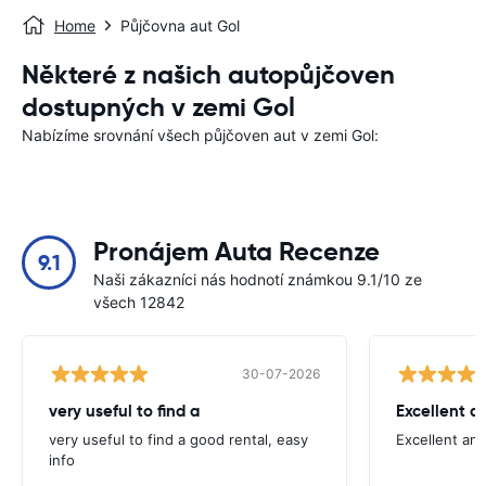
Home
Půjčovna aut Gol
Některé z našich autopůjčoven
dostupných v zemi Gol
Nabízíme srovnání všech půjčoven aut v zemi Gol:
Pronájem Auta Recenze
9.1
Naši zákazníci nás hodnotí známkou 9.1/10 ze
všech 12842
30-07-2026
very useful to find a
Excellent a
very useful to find a good rental, easy
Excellent an
info