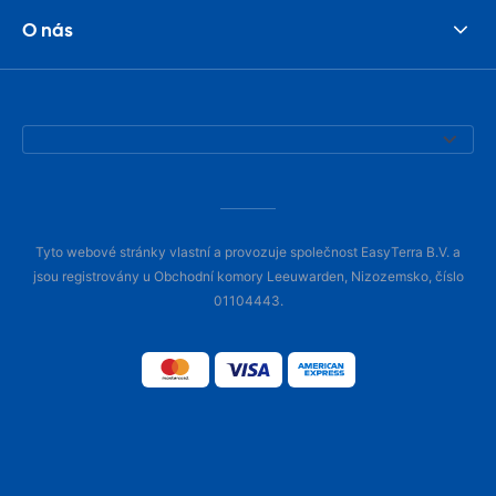
O nás
Tyto webové stránky vlastní a provozuje společnost EasyTerra B.V. a
jsou registrovány u Obchodní komory Leeuwarden, Nizozemsko, číslo
01104443.