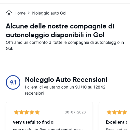
Home
Noleggio auto Gol
Alcune delle nostre compagnie di
autonoleggio disponibili in Gol
Offriamo un confronto di tutte le compagnie di autonoleggio in
Gol:
Noleggio Auto Recensioni
9.1
I clienti ci valutano con un 9.1/10 su 12842
recensioni
30-07-2026
very useful to find a
Excellent a
very useful to find a good rental, easy
Excellent an