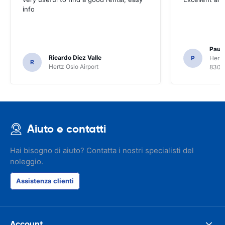
info
Paul 
Ricardo Diez Valle
P
Hertz
R
Hertz Oslo Airport
8300
Aiuto e contatti
Hai bisogno di aiuto? Contatta i nostri specialisti del
noleggio.
Assistenza clienti
Account