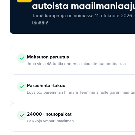
autoista maailmanlaaju
Tämä kampanja on voimassa 11. elokuuta 2026 as
tänään!
Maksuton
peruutus
Jopa vielä 48 tuntia ennen aikataulutettua noutoaikaa
Parashinta -takuu
Löysitkö paremman hinnan? Teemme sinulle paremman tar
24000+
noutopaikat
Paikkoja ympäri maailman