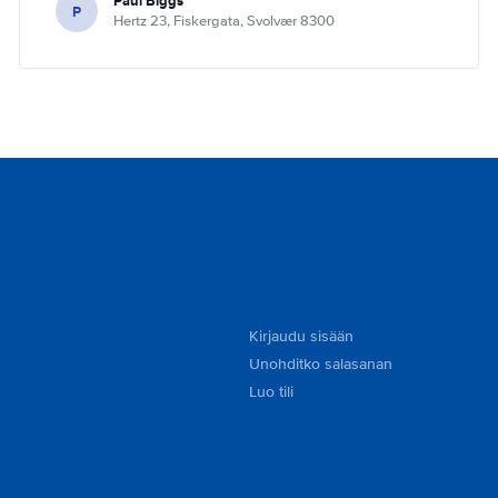
Paul Biggs
P
Hertz 23, Fiskergata, Svolvær 8300
Kirjaudu sisään
Unohditko salasanan
Luo tili