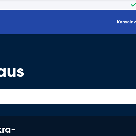
Kansainv
aus
kra-