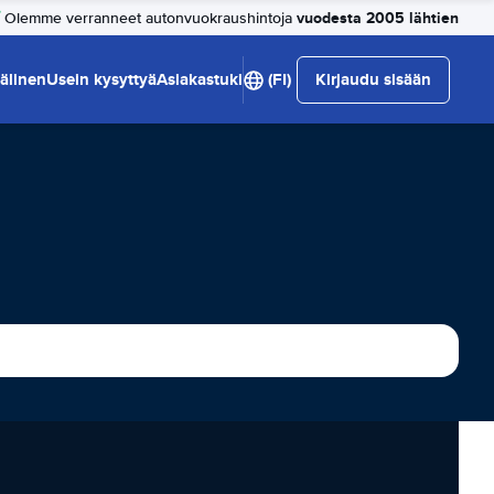
vuodesta 2005 lähtien
Olemme verranneet autonvuokraushintoja
älinen
Usein kysyttyä
Asiakastuki
(FI)
Kirjaudu sisään