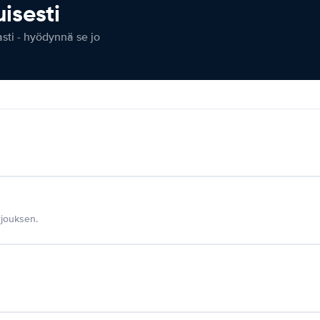
isesti
ti - hyödynnä se jo
jouksen.