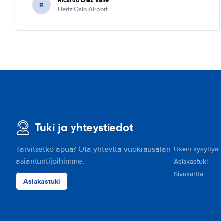
Ricardo Diez Valle
R
Hertz Oslo Airport
Tuki ja yhteystiedot
Tarvitsetko apua? Ota yhteyttä vuokrausalan
Usein kysyttyä
asiantuntijoihimme.
Asiakastuki
Sivukartta
Asiakastuki