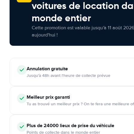
voitures de location da
monde entier
Cette promotion est valable jusqu'à 11 août 2026
aujourd'hui !
Annulation
gratuite
Jusqu'à 48h avant l'heure de collecte prévue
Meilleur prix garanti
Tu as trouvé un meilleur prix ? On te fera une meilleure of
Plus de 24000
lieux de prise du véhicule
Points de collecte dans le monde entier