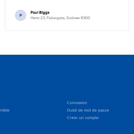
Paul Biggs
P
Hertz 23, Fiskergata, Svolvær 8300
Connexion
entèle
Oubli de mot de passe
Créer un compte