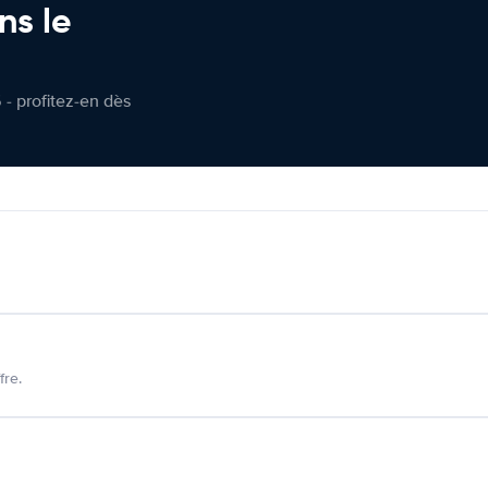
ns le
 - profitez-en dès
fre.